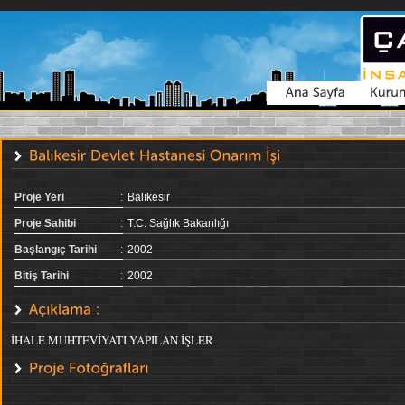
Proje Yeri
:
Balıkesir
Proje Sahibi
:
T.C. Sağlık Bakanlığı
Başlangıç Tarihi
:
2002
Bitiş Tarihi
:
2002
İHALE MUHTEVİYATI YAPILAN İŞLER