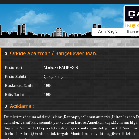
Proje Yeri
:
Merkez / BALIKESİR
Proje Sahibi
:
Çakçak İnşaat
Başlangıç Tarihi
:
1996
Bitiş Tarihi
:
1996
Dairelerimizde tüm odalar düzleme,Kartonpiyer,Laminant parke,Hilton lavabo,
zeminler,1. sınıf kale seramik yer ve duvar karosu,Amerikan kapı,Membran high g
doğrama,Asansörlü,Otoparklı,Eca doğalgaz kombili,musluk grubu (ECA-Artema-N
davlumbaz-fırın),Granit mutfak tezgahı,Mantolama ısı yalıtımı,güvenlik için ka