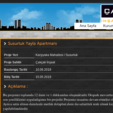
Proje Yeri
:
Karşıyaka Mahallesi / Susurluk
Proje Sahibi
:
Çakçak İnşaat
Başlangıç Tarihi
:
10.06.2018
Bitiş Tarihi
:
15.05.2019
Bu projemiz toplamda 12 daire ve 1 dükkandan oluşmaktadir. Otopark mevcuttur.
son yeniliklerini uyguladigimiz bir projedir. Projemiz insaatinı devam etmekte olu
Ayrica satin alinan dairelerde mutfak dolaplari,daire duvarlari(tek renk olmak ka
yapilabilmektedir.