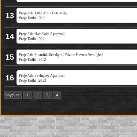
13
Proje Adı: Talha Apt. / Orta Mah.
Proje Tarihi : 2011
14
Proje Adı: Hacı Salih Apartman
Proje Tarihi : 2011
15
Proje Adı: Susurluk Belediyesi Yüzme Havuzu Sıva İşleri
Proje Tarihi : 2012
16
Proje Adı: Sevinçbey Apartman
Proje Tarihi : 2013
Sayfalar :
1
2
3
4